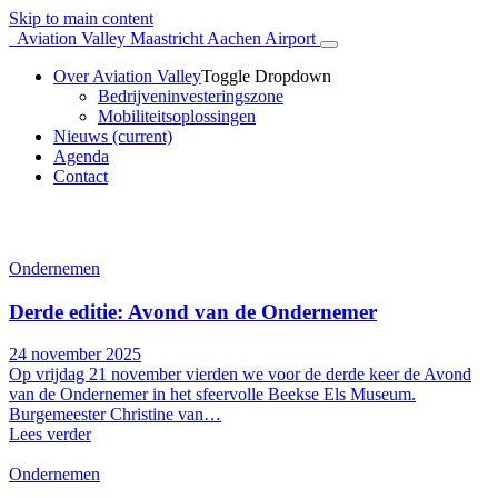
Skip to main content
Aviation Valley Maastricht Aachen Airport
Over Aviation Valley
Toggle Dropdown
Bedrijveninvesteringszone
Mobiliteitsoplossingen
Nieuws
(current)
Agenda
Contact
Aviation Valley nieuws
Ondernemen
Derde editie: Avond van de Ondernemer
24 november 2025
Op vrijdag 21 november vierden we voor de derde keer de Avond
van de Ondernemer in het sfeervolle Beekse Els Museum.
Burgemeester Christine van…
Lees verder
Ondernemen